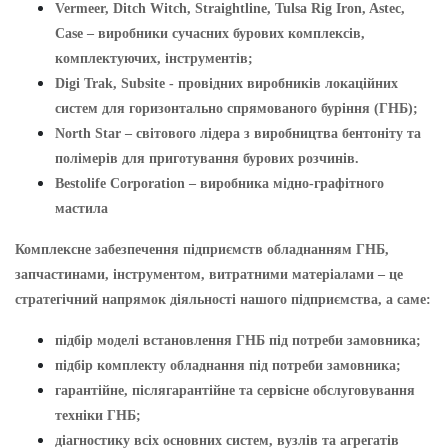
Vermeer, Ditch Witch, Straightline, Tulsa Rig Iron, Astec,
Case – виробники сучасних бурових комплексів,
комплектуючих, інструментів;
Digi Trak, Subsite - провідних виробників локаційних
систем для горизонтально спрямованого буріння (ГНБ);
North Star – світового лідера з виробництва бентоніту та
полімерів для приготування бурових розчинів.
Bestolife Corporation – виробника мідно-графітного
мастила
Комплексне забезпечення підприємств обладнанням ГНБ,
запчастинами, інструментом, витратними матеріалами – це
стратегічний напрямок діяльності нашого підприємства, а саме:
підбір моделі встановлення ГНБ під потреби замовника;
підбір комплекту обладнання під потреби замовника;
гарантійне, післягарантійне та сервісне обслуговування
техніки ГНБ;
діагностику всіх основних систем, вузлів та агрегатів