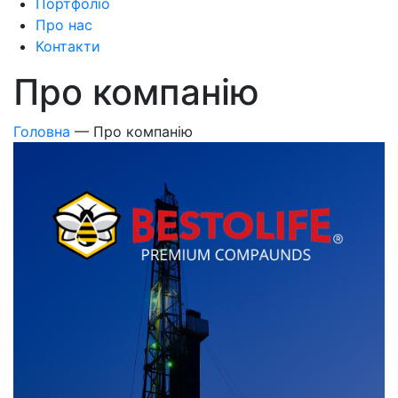
Портфоліо
Про нас
Контакти
Про компанiю
Головна
—
Про компанiю